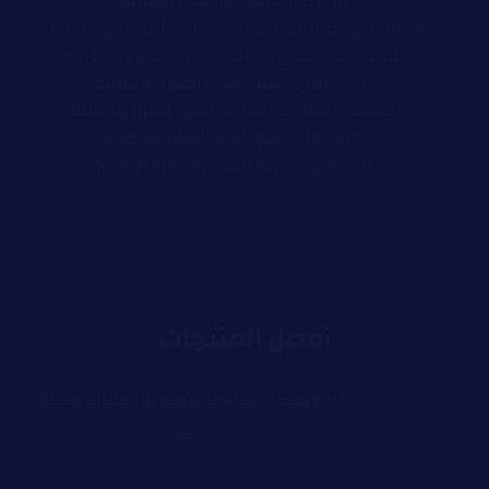
ما هو الجيست بوست وأهميته
تعرف على مميزات قالب سيو بلس المدفوع وعيوبه
تعرف على افضل ادوات السيو لتحليل المواقع
أبرز عوامل تحسين سيو الصور وأهميته
اكتشف افضل كورسات السيو لتعزيز موقعك
تعرف على أهم انواع السيو الخمسة
ما معنى السيو التقني technical seo
أفضل المنتجات
100 كلمات مفتاحية عربية او انجليزية ذهبية
$
50