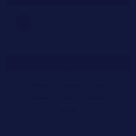
وسوم
باك لينك
بحث جوجل
كتابة المقالات
كتابة محتوى
متجر سلة
محركات البحث
معنى سيو