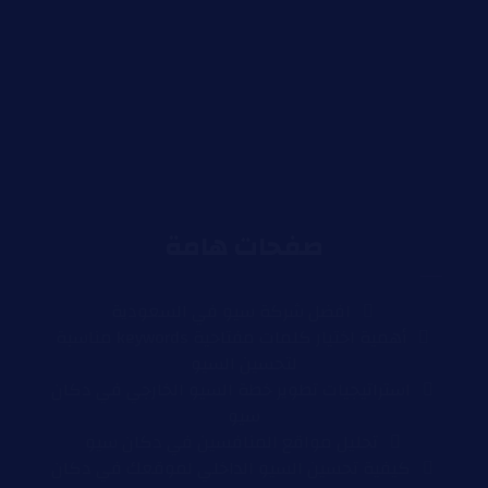
صفحات هامة
افضل شركة سيو في السعودية
أهمية اختيار كلمات مفتاحية keywords مناسبة
لتحسين السيو
استراتيجيات تطوير خطة السيو الخارجي في دكان
سيو
تحليل مواقع المنافسين في دكان سيو
كيفية تحسين السيو الداخلي لموقعك في دكان