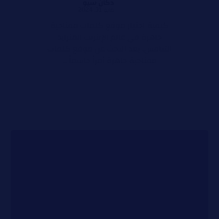
دكان سيو
مايو 31, 2024
كيفية اختيار موقع كلمات مفتاحية
جاهزة في عالم الإنترنت المتزايد
التنافس، يعد البحث عن موقع كلمات
مفتاحية جاهزة أمراً حاسماً ...