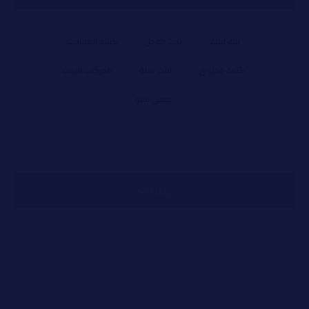
باك لينك
بحث جوجل
كتابة المقالات
كتابة محتوى
متجر سلة
محركات البحث
معنى سيو
إعلانات