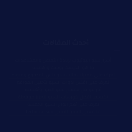
أحدث المقالات
أسرار سيو اليوتيوب لزيادة التفاعل والمشاهدات
ما هو الجيست بوست وأهميته
تعرف على مميزات قالب سيو بلس المدفوع وعيوبه
تعرف على افضل ادوات السيو لتحليل المواقع
أبرز عوامل تحسين سيو الصور وأهميته
اكتشف افضل كورسات السيو لتعزيز موقعك
تعرف على أهم انواع السيو الخمسة
ما معنى السيو التقني technical seo