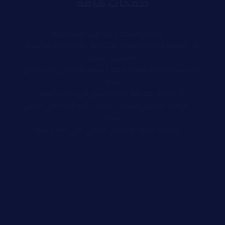
صفحات هامة
افضل شركة سيو في السعودية
أهمية اختيار كلمات مفتاحية keywords مناسبة
لتحسين السيو
استراتيجيات تطوير خطة السيو الخارجي في دكان
سيو
تحليل مواقع المنافسين في دكان سيو
كيفية تحسين السيو الداخلي لموقعك في دكان
سيو
كيفية كتابة محتوى ابداعي في دكان سيو