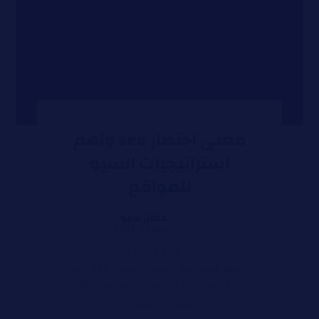
معنى اختصار seo وأهم
استراتيجيات السيو
للمواقع
دكان سيو
يناير 26, 2024
معنى اختصار seo وأهم استراتيجيات
السيو للمواقع معنى اختصار seo حيث
أنه لا شك أنك واجهت مصطلح “SEO”
على الإنترنت ...