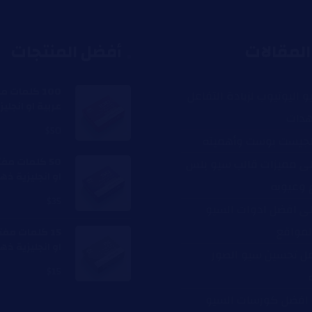
لمقالات
أفضل المنتجات
100 كلمات م
و اليوتيوب لزيادة التفاعل
عربية او انجلي
هدات
$
50
لجيست بوست وأهميته
50 كلمات مفت
ى مميزات قالب سيو بلس
او انجليزية ذه
 وعيوبه
$
35
ى افضل ادوات السيو
لمواقع
15 كلمات مفت
او انجليزية ذه
مل تحسين سيو الصور
$
15
افضل كورسات السيو