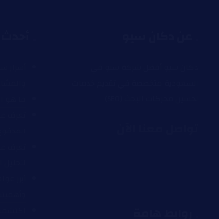
عن دكان سيو
أحدث ا
دكان سيو أفضل شركة سيو في
أسرار سي
السعودية متخصصة في تقديم خدمات
والمشا
تحسين محركات البحث (SEO)
ما هو ا
تعرف عل
تواصل معنا الآن
المدفوع
تعرف عل
لتحليل ا
أبرز عوا
وأهميته
روابط هامة
اكتشف 