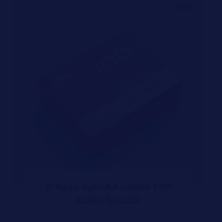
$
50
100 كلمات مفتاحية عربية او
انجليزية ذهبية