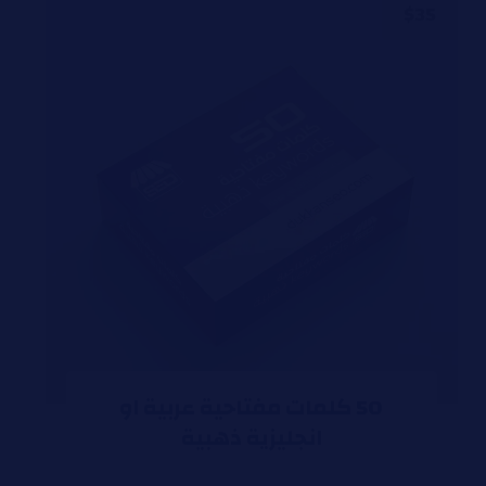
$
35
50 كلمات مفتاحية عربية او
انجليزية ذهبية