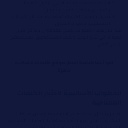
استخدام كلمات مفتاحية في عناوين الصفحات
والمحتوى بشكل طبيعي ومنسق.
تحديث وتعديل الكلمات المفتاحية بناءً على البيانات
المستقبلية وتغيرات السوق.
عند اتباع هذه الخطوات، يمكن للموقع أن يزيد من فرص
ظهوره في نتائج البحث ويجذب المستخدمين المستهدفين
بشكل أفضل.
اقرأ أيضا
كيفية اختيار موقع كلمات مفتاحية
جاهزة
الخطوات الأساسية لاختيار الكلمات
المفتاحية
لتحقيق أفضل استفادة من استراتيجية تحسين محركات
البحث، يجب اتباع خطوات أساسية لاختيار الكلمات المفتاحية
المناسبة. أولاً، يجب فهم الجمهور المستهدف