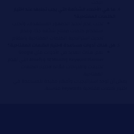
البحث.
ما هي الأخطاء الشائعة التي يجب تجنبها عند اختيار
الكلمات المفتاحية؟
تجنب عدم تحديد الجمهور المستهدف، وتجنب
استخدام كلمات مفتاح شائعة جدًا، وعدم
تحديث استراتيجية الكلمات المفتاحية بانتظام.
هل هناك أدوات مساعدة لاختيار الكلمات المفتاحية؟
نعم، هناك العديد من الأدوات مثل Google
Keyword Planner وSEMrush وAhrefs التي تقدم
تحليلات واقتراحات فعّالة لاختيار الكلمات
المفتاحية.
يمكن أن توجد استراتيجيات وأفكار مفيدة للمساعدة في
اختيار كلمات مفتاحية keywords مناسبة.