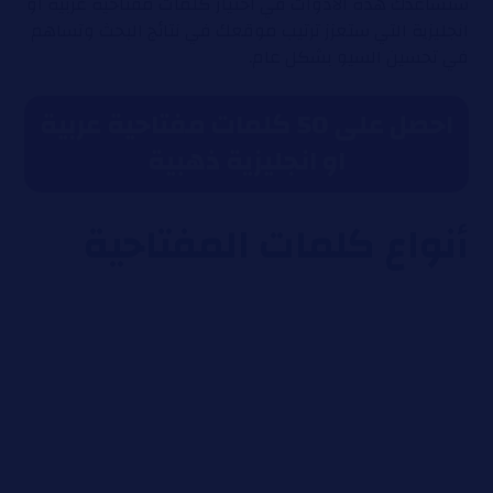
ستساعدك هذه الأدوات في اختيار كلمات مفتاحية عربية او
انجليزية التي ستعزز ترتيب موقعك في نتائج البحث وتساهم
في تحسين السيو بشكل عام.
احصل على 50 كلمات مفتاحية عربية
او انجليزية ذهبية
أنواع كلمات المفتاحية