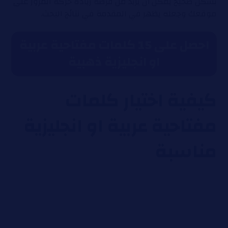
بشكل صحيح يمكن أن يزيد من فرصة زيادة حركة المرور على
موقعك وجعله يظهر في المقدمة في نتائج البحث.
احصل على 15 كلمات مفتاحية عربية
او انجليزية ذهبية
كيفية اختيار كلمات
مفتاحية عربية او انجليزية
مناسبة