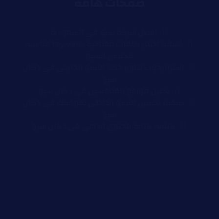
صفحات هامة
افضل شركة سيو في السعودية
أهمية اختيار كلمات مفتاحية keywords مناسبة
لتحسين السيو
استراتيجيات تطوير خطة السيو الخارجي في دكان
سيو
تحليل مواقع المنافسين في دكان سيو
كيفية تحسين السيو الداخلي لموقعك في دكان
سيو
كيفية كتابة محتوى ابداعي في دكان سيو