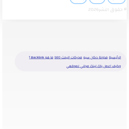
© حقوق النشر2026
الرئيسية
مدونة دكان سيو
محركات البحث SEO
ما هو Backlink ؟
وكيف اعمل باك لينك مجاني لموقعي